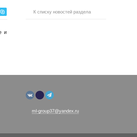
К списку новостей раздела
е и
ml-group37@yandex.ru